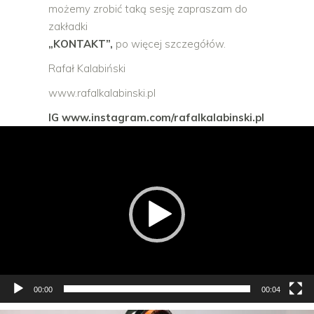
możemy zrobić taką sesję zapraszam do
zakładki
„KONTAKT”,
po więcej szczegółów.
Rafał Kalabiński
www.rafalkalabinski.pl
IG www.instagram.com/rafalkalabinski.pl
Odtwarzacz
video
00:00
00:04